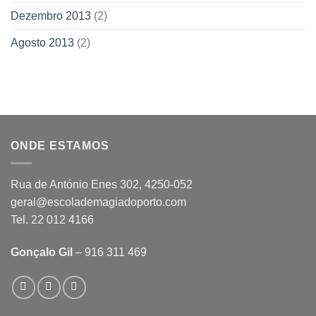
Dezembro 2013
(2)
Agosto 2013
(2)
ONDE ESTAMOS
Rua de António Enes 302, 4250-052
geral@escolademagiadoporto.com
Tel. 22 012 4166
Gonçalo Gil
– 916 311 469