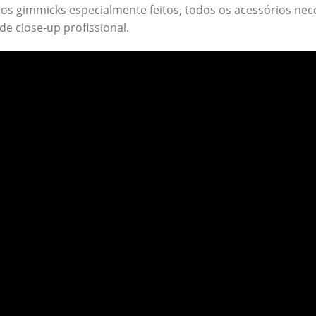
os gimmicks especialmente feitos, todos os acessórios nec
de close-up profissional.