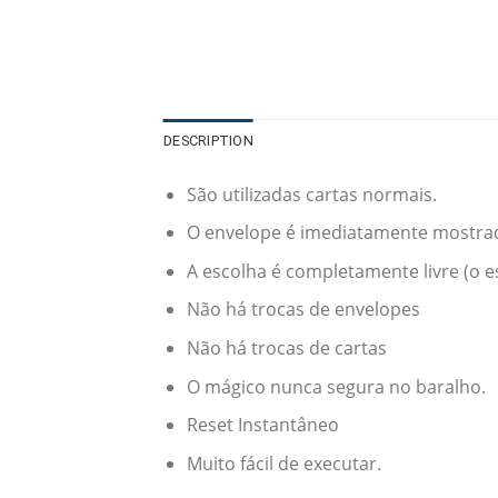
DESCRIPTION
São utilizadas cartas normais.
O envelope é imediatamente mostrado
A escolha é completamente livre (o 
Não há trocas de envelopes
Não há trocas de cartas
O mágico nunca segura no baralho.
Reset Instantâneo
Muito fácil de executar.