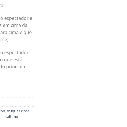
a.
ao espectador e
as em cima da
ara cima e que
rce).
e o espectador
o que está
do princípio.
ion
,
truques close-
mentalismo