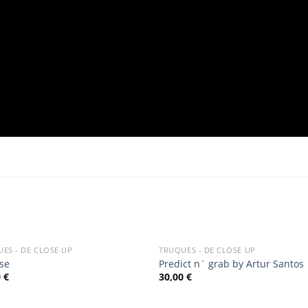
OUT OF STOCK
ES - DE CLOSE UP
TRUQUES - DE CLOSE UP
Add
A
rse
Predict n´ grab by Artur Santos
to
to
0
€
30,00
€
wishlist
wishl