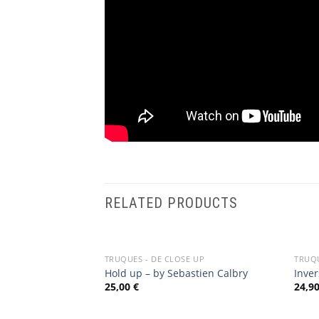
RELATED PRODUCTS
TRUQUES - DE CLOSE UP
TRUQU
Add
Hold up – by Sebastien Calbry
Inve
to
25,00
€
24,9
wishlist