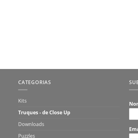
CATEGORIAS
SU
Kits
No
Truques - de Close Up
Downloads
Em
Puzzles