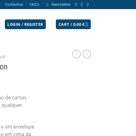
Contactos
FAQ’s
Newsletter
LOGIN / REGISTER
CART /
0,00
€
 UP
ion
o de cartas,
m qualquer
ra um envelope
-o em cima da