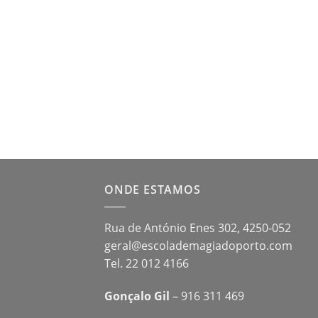
ONDE ESTAMOS
Rua de António Enes 302, 4250-052
geral@escolademagiadoporto.com
Tel. 22 012 4166
Gonçalo Gil
– 916 311 469