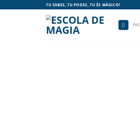
Skip
TU SABES, TU PODES, TU ÉS MÁGICO!
to
content
PR