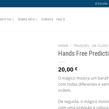
A Escola
ODUTOS
SOBRE NÓS
CURSOS
FAQ’S
HOME
/
TRUQUES - DE CLOSE
Hands Free Predict
Add
to
wishlist
20,00
€
O mágico mostra um baralh
com todas diferentes e se
ordem.
De seguida, o mágico most
com uma previsão e coloca