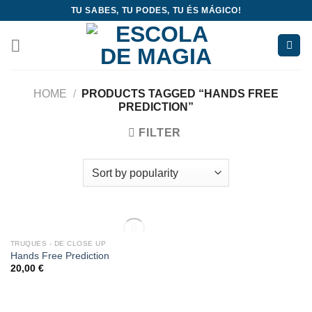
Skip
TU SABES, TU PODES, TU ÉS MÁGICO!
to
content
HOME
/
PRODUCTS TAGGED “HANDS FREE
PREDICTION”
FILTER
OUT OF STOCK
TRUQUES - DE CLOSE UP
Add
Hands Free Prediction
to
20,00
€
wishlist