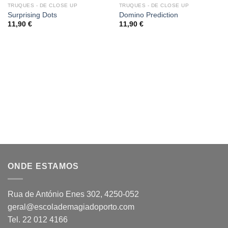
OUT OF STOCK
OUT OF STOCK
TRUQUES - DE CLOSE UP
TRUQUES - DE CLOSE UP
Add
Add
Surprising Dots
Domino Prediction
to
to
11,90
€
11,90
€
wishlist
wishlist
ONDE ESTAMOS
Rua de António Enes 302, 4250-052
geral@escolademagiadoporto.com
Tel. 22 012 4166