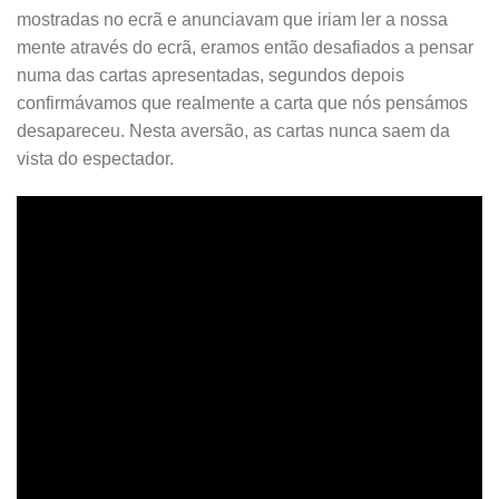
mostradas no ecrã e anunciavam que iriam ler a nossa
mente através do ecrã, eramos então desafiados a pensar
numa das cartas apresentadas, segundos depois
confirmávamos que realmente a carta que nós pensámos
desapareceu. Nesta aversão, as cartas nunca saem da
vista do espectador.