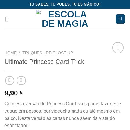
Skip
TU SABES, TU PODES, TU ÉS MÁGICO!
to
content
HOME
/
TRUQUES - DE CLOSE UP
Add
Ultimate Princess Card Trick
to
wishlist
9,90
€
Com esta versão do Princess Card, vais poder fazer este
truque em pessoa, por videochamada ou até mesmo em
palco. Nesta versão as cartas nunca saem da vista do
espectador!