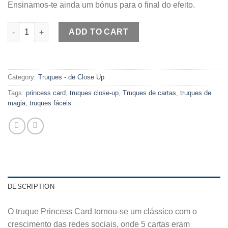
Ensinamos-te ainda um bónus para o final do efeito.
Ultimate Princess Card Trick quantity
ADD TO CART
Category:
Truques - de Close Up
Tags:
princess card
,
truques close-up
,
Truques de cartas
,
truques de
magia
,
truques fáceis
DESCRIPTION
O truque Princess Card tornou-se um clássico com o
crescimento das redes sociais, onde 5 cartas eram