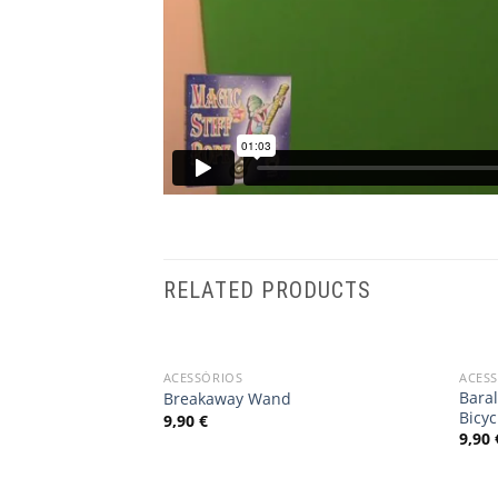
RELATED PRODUCTS
OUT OF STOCK
ACESSÓRIOS
ACES
Add
Bara
Breakaway Wand
to
Bicyc
9,90
€
wishlist
9,90