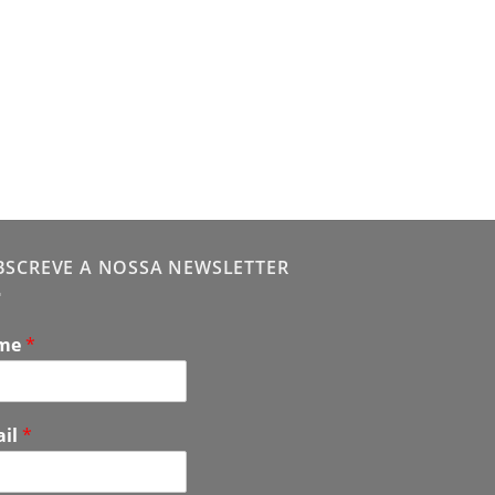
ACESSÓRIOS
Tapete Close-up – 
20,00
€
BSCREVE A NOSSA NEWSLETTER
me
*
ail
*