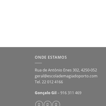
ONDE ESTAMOS
Rua de António Enes 302, 4250-052
geral@escolademagiadoporto.com
Tel. 22 012 4166
Gonçalo Gil
– 916 311 469