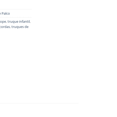
e Palco
 rope
,
truque infantil
,
cordas
,
truques de