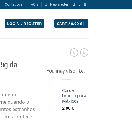
Contactos
FAQ’s
Newsletter
LOGIN / REGISTER
CART /
0,00
€
Rígida
You may also like…
Corda
itamente
branca para
Mágicos
irme quando o
2,00
€
entos estranhos
ambém acontece