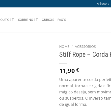
A Escola
ODUTOS
SOBRE NÓS
CURSOS
FAQ’S
HOME
/
ACESSÓRIOS
Stiff Rope – Corda 
Add
to
wishlist
11,90
€
Uma aparente corda perfe
normal, torna-se rígida e f
mágico deseja, sem movim
ou suspeitos. O inverso t
de igual forma.