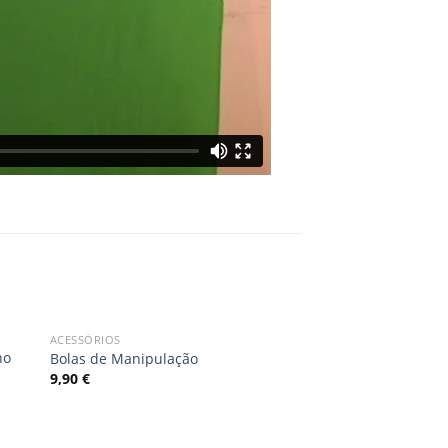
ACESSÓRIOS
dd
Add
ho
Bolas de Manipulação
to
9,90
€
ist
wishlist
OUT OF