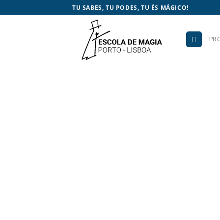
Skip
TU SABES, TU PODES, TU ÉS MÁGICO!
to
content
PR