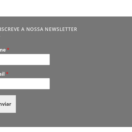
BSCREVE A NOSSA NEWSLETTER
me
*
ail
*
nviar