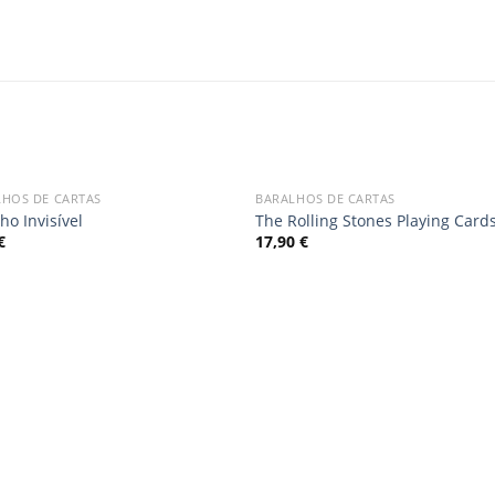
OUT OF STOCK
LHOS DE CARTAS
BARALHOS DE CARTAS
Add
A
ho Invisível
The Rolling Stones Playing Card
to
to
€
17,90
€
wishlist
wishl