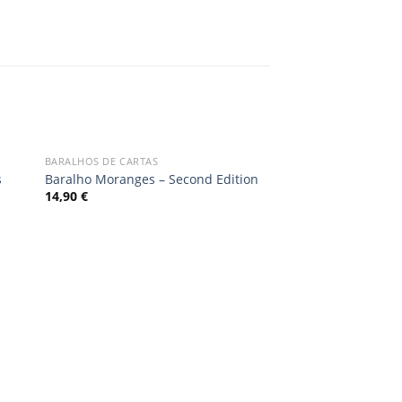
BARALHOS DE CARTAS
dd
Add
s
Baralho Moranges – Second Edition
to
14,90
€
ist
wishlist
OUT OF
ACESSÓRIOS
Baralho Bicycle Dup
7,50
€