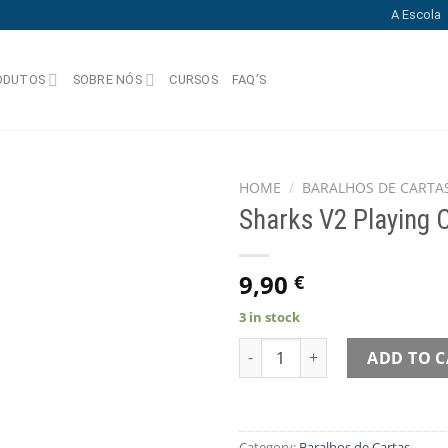
A Escola
ODUTOS
SOBRE NÓS
CURSOS
FAQ’S
HOME
/
BARALHOS DE CARTA
Sharks V2 Playing 
Add
to
wishlist
9,90
€
3 in stock
Sharks V2 Playing Cards quant
ADD TO 
Category:
Baralhos de Cartas