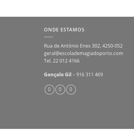
ONDE ESTAMOS
Rua de António Enes 302, 4250-052
geral@escolademagiadoporto.com
Tel. 22 012 4166
Gonçalo Gil
– 916 311 469