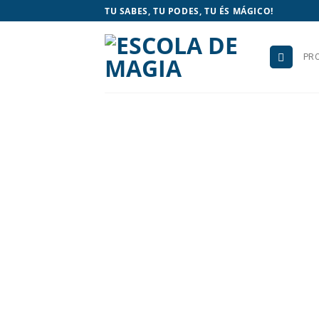
Skip
TU SABES, TU PODES, TU ÉS MÁGICO!
to
content
PR