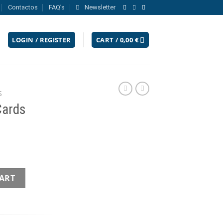
Contactos
FAQ’s
Newsletter
LOGIN / REGISTER
CART /
0,00
€
S
Cards
ity
CART