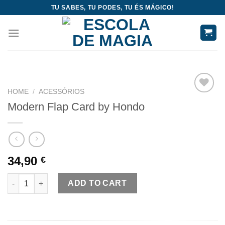
Skip
TU SABES, TU PODES, TU ÉS MÁGICO!
to
content
HOME
/
ACESSÓRIOS
Add
Modern Flap Card by Hondo
to
wishlist
34,90
€
Modern Flap Card by Hondo quantity
ADD TO CART