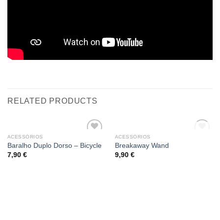
RELATED PRODUCTS
OUT OF STOCK
ACESSÓRIOS
ACESSÓRIOS
Add
Add
Baralho Duplo Dorso – Bicycle
Breakaway Wand
to
to
7,90
€
9,90
€
wishlist
wishlist