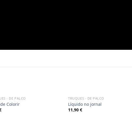
OUT OF STOCK
ES - DE PALCO
TRUQUES - DE PALCO
Add
A
 de Colorir
Líquido no jornal
to
to
€
11,90
€
wishlist
wishl