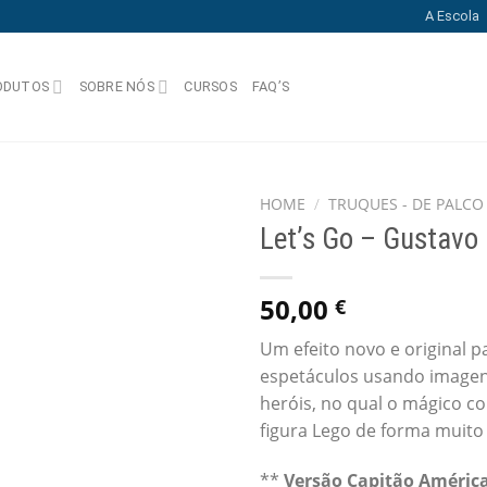
A Escola
ODUTOS
SOBRE NÓS
CURSOS
FAQ’S
HOME
/
TRUQUES - DE PALCO
Let’s Go – Gustavo 
Add
to
wishlist
50,00
€
Um efeito novo e original p
espetáculos usando imagen
heróis, no qual o mágico 
figura Lego de forma muito
**
Versão Capitão Améric