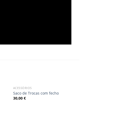
ACESSÓRIOS
dd
Add
Saco de Trocas com fecho
to
30,00
€
ist
wishlist