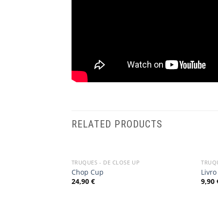
RELATED PRODUCTS
TRUQUES - DE CLOSE UP
TRUQU
Add
Chop Cup
Livro
to
24,90
€
9,90
wishlist