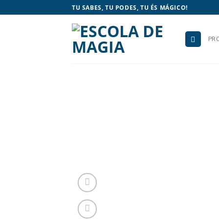
Skip
TU SABES, TU PODES, TU ÉS MÁGICO!
to
content
PR