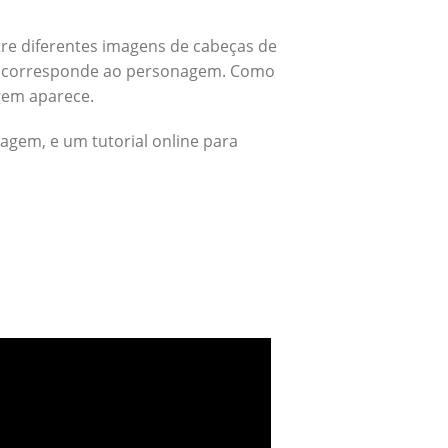
re diferentes imagens de cabeças de
rás corresponde ao personagem. Como
gem aparece.
agem, e um tutorial online para