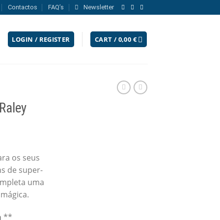
Contactos
FAQ’s
Newsletter
LOGIN / REGISTER
CART /
0,00
€
Raley
ara os seus
s de super-
completa uma
 mágica.
a
**