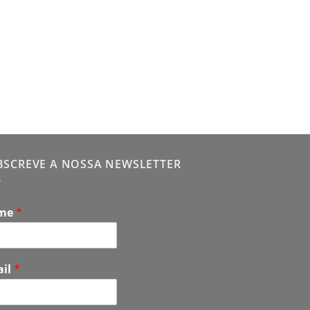
TRUQUES - DE PALCO
PSIGN by Max Mav
24,90
€
BSCREVE A NOSSA NEWSLETTER
me
*
ail
*