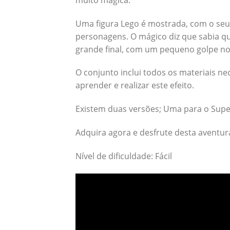
Uma figura Lego é mostrada, com o seu
personagens. O mágico diz que sabia q
grande final, com um pequeno golpe no
O conjunto inclui todos os materiais n
aprender e realizar este efeito.
Existem duas versões; Uma para o Supe
Adquira agora e desfrute desta aventur
Nível de dificuldade: Fácil