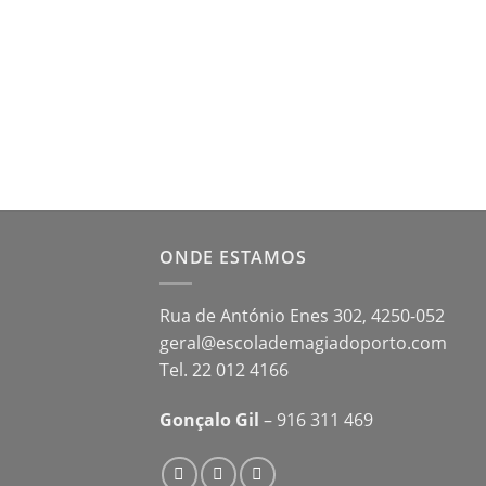
ONDE ESTAMOS
Rua de António Enes 302, 4250-052
geral@escolademagiadoporto.com
Tel. 22 012 4166
Gonçalo Gil
– 916 311 469