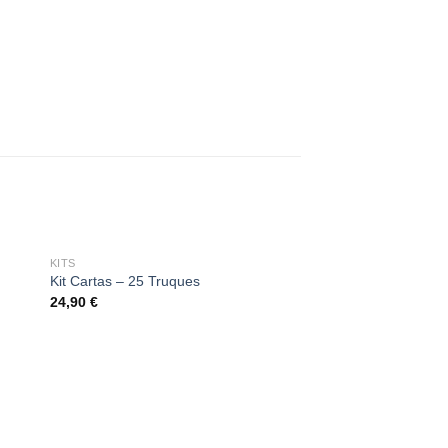
KITS
dd
Add
Kit Cartas – 25 Truques
to
24,90
€
ist
wishlist