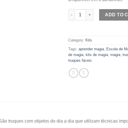
Kit Objetos - 25 Truques quant
ADD TO 
Category:
Kits
Tags:
aprender magia
,
Escola de Ma
de magia
,
kits de magia
,
magia
,
tru
truques fáceis
 São truques com objetos do dia a dia que utilizam técnicas imp