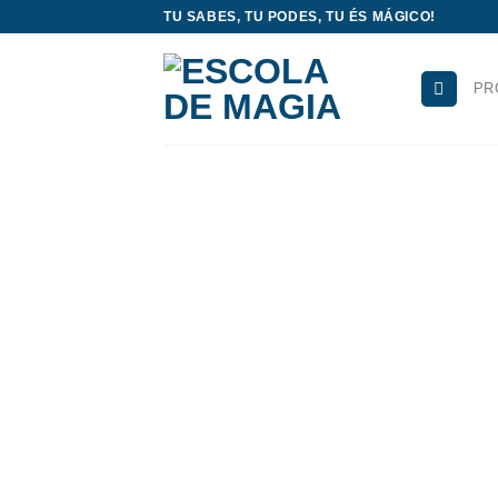
Skip
TU SABES, TU PODES, TU ÉS MÁGICO!
to
content
PR