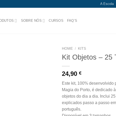
A Escola
ODUTOS
SOBRE NÓS
CURSOS
FAQ’S
HOME
/
KITS
Kit Objetos – 25
Add
to
wishlist
24,90
€
Este kit, 100% desenvolvido 
Magia do Porto, é dedicado à
objetos do dia a dia. Inclui 2
explicados passo a passo em
português.
Disponível em 3 tamanhos