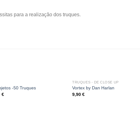
ssitas para a realização dos truques.
TRUQUES - DE CLOSE UP
Add
A
bjetos -50 Truques
Vortex by Dan Harlan
to
to
0
€
9,90
€
wishlist
wishl