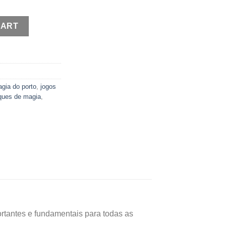
ity
CART
gia do porto
,
jogos
ques de magia
,
ortantes e fundamentais para todas as