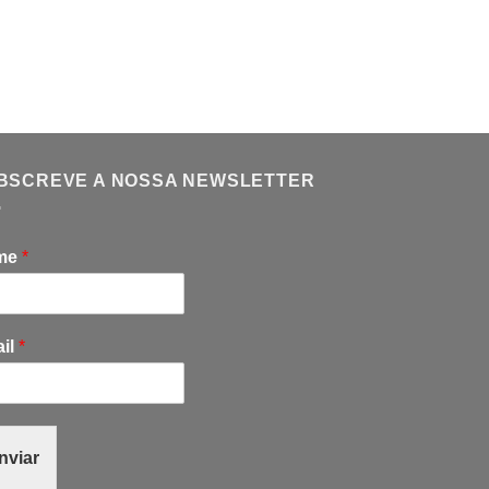
TRUQUES - DE CLOSE
Dice Bomb
6,90
€
BSCREVE A NOSSA NEWSLETTER
me
*
il
*
nviar