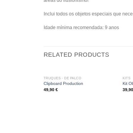
áreas do ilusionismo!
Inclui todos os objetos especiais que nece
Idade mínima recomendada: 9 anos
RELATED PRODUCTS
TRUQUES - DE PALCO
KITS
Add
Clipboard Production
Kit O
to
49,90
€
39,9
wishlist