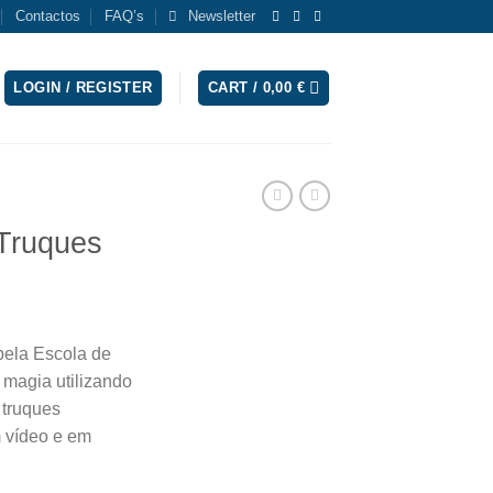
Contactos
FAQ’s
Newsletter
LOGIN / REGISTER
CART /
0,00
€
 Truques
pela Escola de
 magia utilizando
5 truques
 vídeo e em