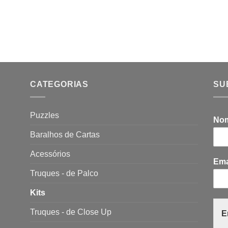
CATEGORIAS
SU
Puzzles
No
Baralhos de Cartas
Acessórios
Ema
Truques - de Palco
Kits
Truques - de Close Up
E