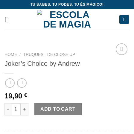
Skip
TU SABES, TU PODES, TU ÉS MÁGICO!
to
content
HOME
/
TRUQUES - DE CLOSE UP
Add
Joker’s Choice by Andrew
to
wishlist
19,90
€
Joker's Choice by Andrew quantity
ADD TO CART