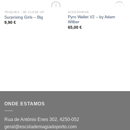
OUT OF STOCK
TRUQUES - DE CLOSE UP
ACESSÓRIOS
Add
Add
Pyro Wallet V2 – by Adam
Surprising Girls – Big
to
to
Wilber
9,90
€
wishlist
wishlist
65,00
€
ONDE ESTAMOS
Rua de António Enes 302, 4250-052
geral@escolademagiadoporto.com