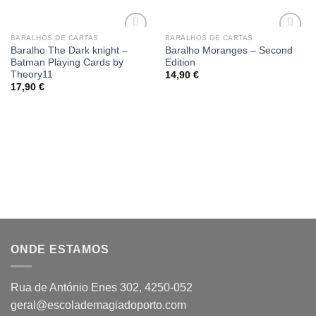
BARALHOS DE CARTAS
BARALHOS DE CARTAS
Add
Add
Baralho The Dark knight –
Baralho Moranges – Second
to
to
Batman Playing Cards by
Edition
wishlist
wishlist
Theory11
14,90
€
17,90
€
ONDE ESTAMOS
Rua de António Enes 302, 4250-052
geral@escolademagiadoporto.com