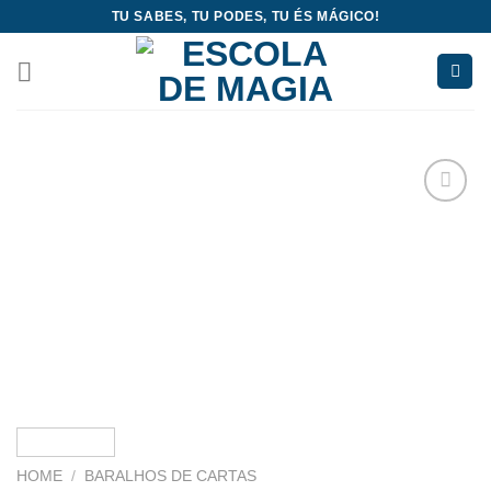
Skip
TU SABES, TU PODES, TU ÉS MÁGICO!
to
content
Add
to
wishlist
HOME
/
BARALHOS DE CARTAS