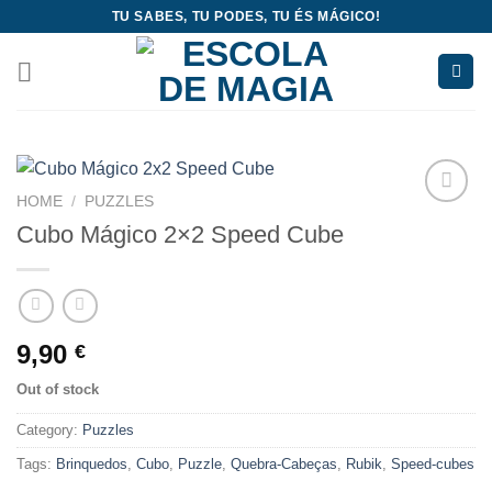
Skip
TU SABES, TU PODES, TU ÉS MÁGICO!
to
content
HOME
/
PUZZLES
Add
Cubo Mágico 2×2 Speed Cube
to
wishlist
9,90
€
Out of stock
Category:
Puzzles
Tags:
Brinquedos
,
Cubo
,
Puzzle
,
Quebra-Cabeças
,
Rubik
,
Speed-cubes