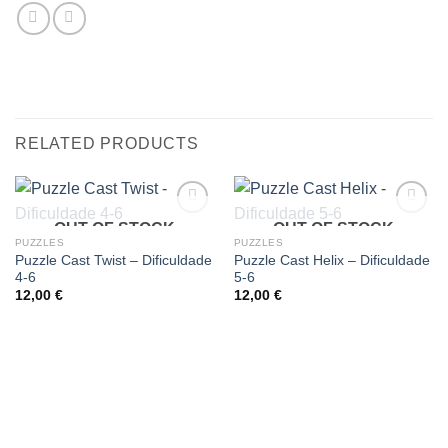
RELATED PRODUCTS
OUT OF STOCK
OUT OF STOCK
Add
Add
to
to
PUZZLES
PUZZLES
wishlist
wishlist
Puzzle Cast Twist – Dificuldade
Puzzle Cast Helix – Dificuldade
4-6
5-6
12,00
€
12,00
€