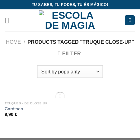
Skip
TU SABES, TU PODES, TU ÉS MÁGICO!
to
content
HOME
/
PRODUCTS TAGGED “TRUQUE CLOSE-UP”
FILTER
OUT OF STOCK
TRUQUES - DE CLOSE UP
Add
Cardtoon
to
9,90
€
wishlist