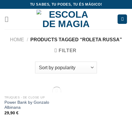
Skip
TU SABES, TU PODES, TU ÉS MÁGICO!
to
content
HOME
/
PRODUCTS TAGGED “ROLETA RUSSA”
FILTER
OUT OF STOCK
TRUQUES - DE CLOSE UP
Add
Power Bank by Gonzalo
to
Albinana
wishlist
29,90
€