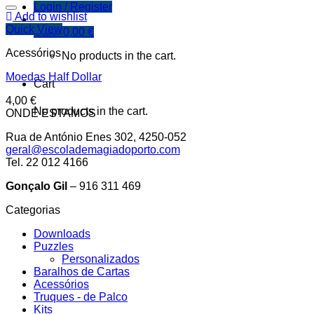
Login / Register
Add to wishlist
Quick View
Cart /
0,00
€
Acessórios
No products in the cart.
Moedas Half Dollar
Cart
4,00
€
No products in the cart.
ONDE ESTAMOS
Rua de António Enes 302, 4250-052
geral@escolademagiadoporto.com
Tel. 22 012 4166
Gonçalo Gil
– 916 311 469
Categorias
Downloads
Puzzles
Personalizados
Baralhos de Cartas
Acessórios
Truques - de Palco
Kits