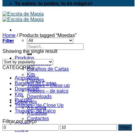
Tu sabes, tu podes, tu és mágico!
Home
/
Products tagged “Moedas”
Filter
Search
Showing the single result
for:
Produtos
Acessórios
CATEGORIAS
Baralhos de Cartas
Kits
Acessórios
Puzzles
Baralhos de Cartas
Truques – Close-up
Downloads
Truques – de palco
Kits
Downloads
Puzzles
Sobre nós
Truques - de Close Up
A Escola
Truques - de Palco
A Equipa
Contactos
Filtrar por preço
Cursos
Min
Max
Filter
FAQ’s
price
price