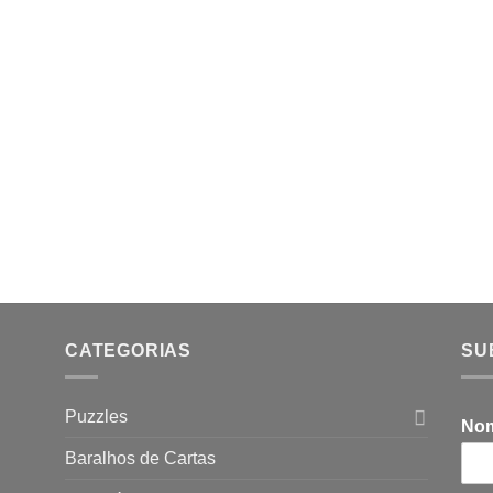
CATEGORIAS
SU
Puzzles
No
Baralhos de Cartas