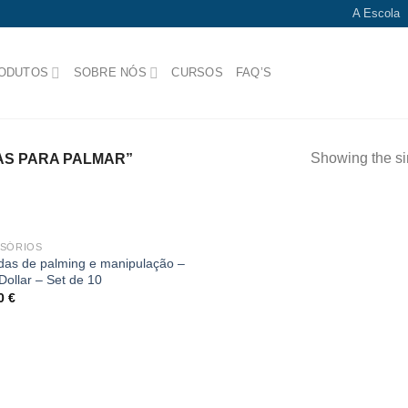
A Escola
ODUTOS
SOBRE NÓS
CURSOS
FAQ’S
Showing the si
S PARA PALMAR”
SÓRIOS
Add
as de palming e manipulação –
to
Dollar – Set de 10
wishlist
90
€