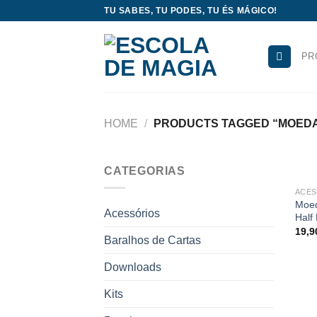
Skip
TU SABES, TU PODES, TU ÉS MÁGICO!
to
content
PR
HOME
/
PRODUCTS TAGGED “MOEDA
CATEGORIAS
ACES
Moed
Acessórios
Half 
19,
Baralhos de Cartas
Downloads
Kits