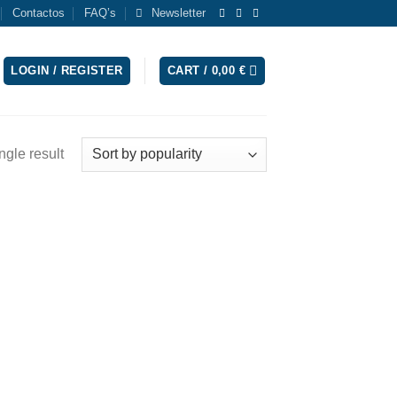
Contactos
FAQ’s
Newsletter
LOGIN / REGISTER
CART /
0,00
€
ngle result