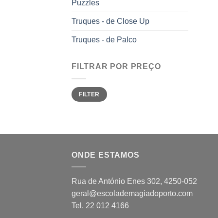
Puzzles
Truques - de Close Up
Truques - de Palco
FILTRAR POR PREÇO
Min
Max
FILTER
price
price
ONDE ESTAMOS
Rua de António Enes 302, 4250-052
geral@escolademagiadoporto.com
Tel. 22 012 4166