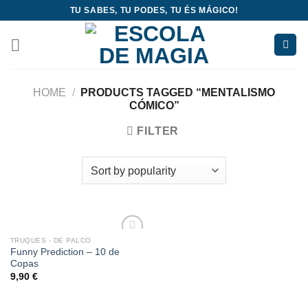
Skip
TU SABES, TU PODES, TU ÉS MÁGICO!
to
content
HOME
/
PRODUCTS TAGGED “MENTALISMO
CÓMICO”
FILTER
TRUQUES - DE PALCO
Add
Funny Prediction – 10 de
to
Copas
wishlist
9,90
€