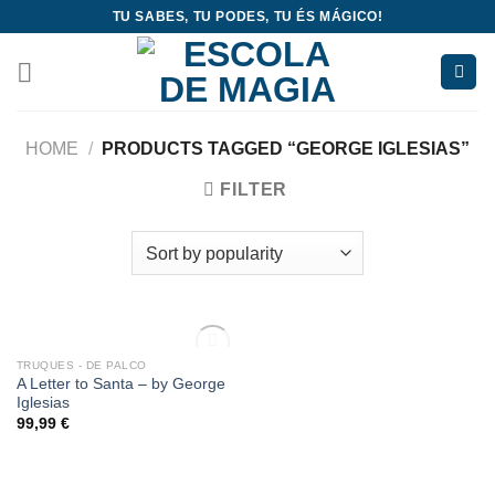
Skip
TU SABES, TU PODES, TU ÉS MÁGICO!
to
content
HOME
/
PRODUCTS TAGGED “GEORGE IGLESIAS”
FILTER
OUT OF STOCK
TRUQUES - DE PALCO
Add
A Letter to Santa – by George
to
Iglesias
wishlist
99,99
€