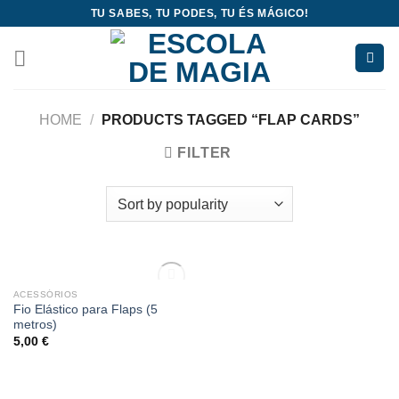
Skip
TU SABES, TU PODES, TU ÉS MÁGICO!
to
content
HOME
/
PRODUCTS TAGGED “FLAP CARDS”
FILTER
OUT OF STOCK
ACESSÓRIOS
Add
Fio Elástico para Flaps (5
to
metros)
wishlist
5,00
€