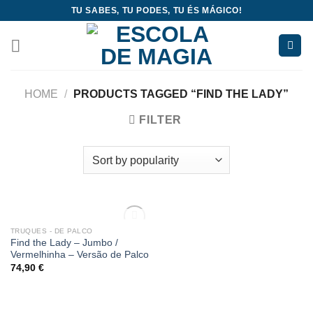
Skip
TU SABES, TU PODES, TU ÉS MÁGICO!
to
content
HOME
/
PRODUCTS TAGGED “FIND THE LADY”
FILTER
OUT OF STOCK
TRUQUES - DE PALCO
Add
Find the Lady – Jumbo /
to
Vermelhinha – Versão de Palco
wishlist
74,90
€