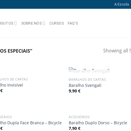
A Escola
ODUTOS
SOBRE NÓS
CURSOS
FAQ’S
Showing all 5
S ESPECIAIS”
OUT OF STOCK
OUT OF STOCK
LHOS DE CARTAS
BARALHOS DE CARTAS
Add
lho Invisível
Baralho Svengali
to
t
0
€
9,90
€
wishlist
wish
SÓRIOS
ACESSÓRIOS
Add
lho Dupla Face Branca – Bicycle
Baralho Duplo Dorso – Bicycle
to
t
0
€
7,90
€
wishlist
wish