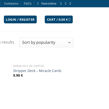
Contactos
FAQ’s
Newsletter
LOGIN / REGISTER
CART /
0,00
€
 results
BARALHOS DE CARTAS
Add
Add
Stripper Deck – Miracle Cards
o
to
9,90
€
list
wishlist
Add
o
list