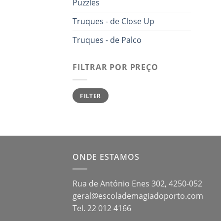
Puzzles
Truques - de Close Up
Truques - de Palco
FILTRAR POR PREÇO
Min
Max
FILTER
price
price
ONDE ESTAMOS
Rua de António Enes 302, 4250-052
geral@escolademagiadoporto.com
Tel. 22 012 4166