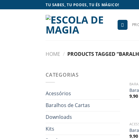
Skip
TU SABES, TU PODES, TU ÉS MÁGICO!
to
content
PR
HOME
/
PRODUCTS TAGGED “BARALHO
CATEGORIAS
BARA
Bara
Acessórios
9,9
Baralhos de Cartas
Downloads
ACES
Kits
Bara
9,9