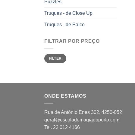
Puzzles
Truques - de Close Up
Truques - de Palco
FILTRAR POR PREÇO
Min
Max
FILTER
price
price
ONDE ESTAMOS
Rua de António Enes 302, 4250-052
geral@escolademagiadoporto.com
Tel. 22 012 4166