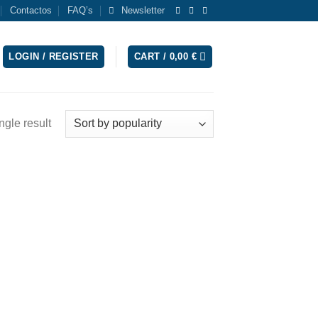
Contactos
FAQ’s
Newsletter
LOGIN / REGISTER
CART /
0,00
€
ngle result