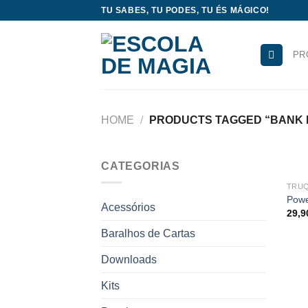
Skip
TU SABES, TU PODES, TU ÉS MÁGICO!
to
content
PR
HOME
/
PRODUCTS TAGGED “BANK 
CATEGORIAS
TRUQ
Powe
Acessórios
29,
Baralhos de Cartas
Downloads
Kits