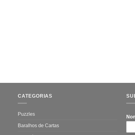
CATEGORIAS
SU
Puzzles
No
Baralhos de Cartas