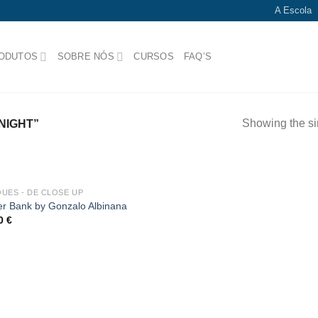
A Escola
ODUTOS
SOBRE NÓS
CURSOS
FAQ’S
Showing the si
NIGHT”
OUT OF STOCK
UES - DE CLOSE UP
Add
r Bank by Gonzalo Albinana
to
90
€
wishlist