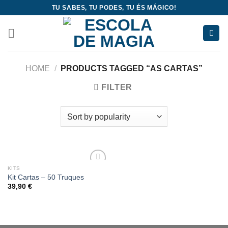
Skip
TU SABES, TU PODES, TU ÉS MÁGICO!
to
content
HOME
/
PRODUCTS TAGGED “AS CARTAS”
FILTER
KITS
Add
Kit Cartas – 50 Truques
to
39,90
€
wishlist