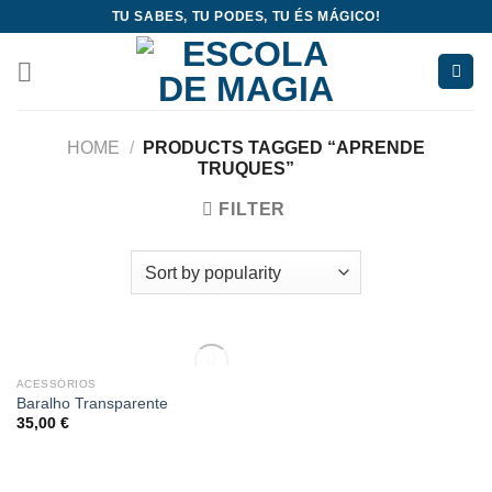
Skip
TU SABES, TU PODES, TU ÉS MÁGICO!
to
content
HOME
/
PRODUCTS TAGGED “APRENDE
TRUQUES”
FILTER
OUT OF STOCK
ACESSÓRIOS
Add
Baralho Transparente
to
35,00
€
wishlist