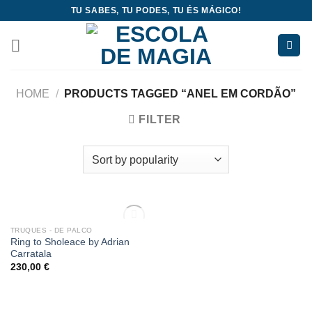
Skip
TU SABES, TU PODES, TU ÉS MÁGICO!
to
content
HOME
/
PRODUCTS TAGGED “ANEL EM CORDÃO”
FILTER
OUT OF STOCK
TRUQUES - DE PALCO
Add
Ring to Sholeace by Adrian
to
Carratala
wishlist
230,00
€