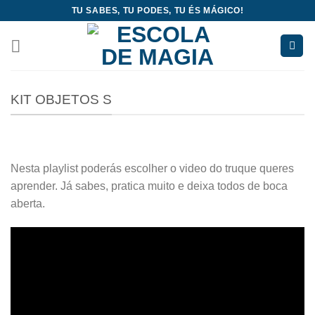
Skip
TU SABES, TU PODES, TU ÉS MÁGICO!
to
content
KIT OBJETOS S
Nesta playlist poderás escolher o video do truque queres
aprender. Já sabes, pratica muito e deixa todos de boca
aberta.