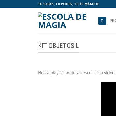
Skip
TU SABES, TU PODES, TU ÉS MÁGICO!
to
content
PR
KIT OBJETOS L
Nesta playlist poderás escolher o video