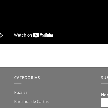
CATEGORIAS
SU
Puzzles
No
Baralhos de Cartas