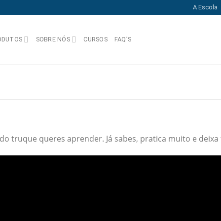
A Escola
ODUTOS
SOBRE NÓS
CURSOS
FAQ’S
 do truque queres aprender. Já sabes, pratica muito e deixa