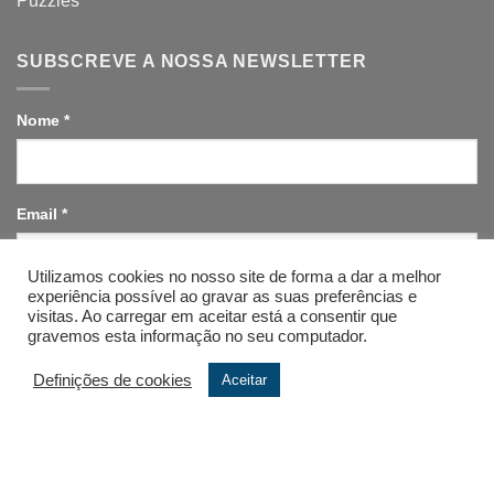
Puzzles
SUBSCREVE A NOSSA NEWSLETTER
Nome
*
Email
*
Utilizamos cookies no nosso site de forma a dar a melhor
experiência possível ao gravar as suas preferências e
ENVIAR
visitas. Ao carregar em aceitar está a consentir que
gravemos esta informação no seu computador.
Definições de cookies
Aceitar
A ESCOLA
CONTACTOS
FAQ’S