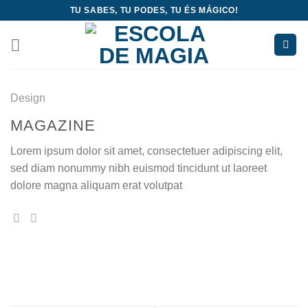
Skip
TU SABES, TU PODES, TU ÉS MÁGICO!
to
content
Design
MAGAZINE
Lorem ipsum dolor sit amet, consectetuer adipiscing elit,
sed diam nonummy nibh euismod tincidunt ut laoreet
dolore magna aliquam erat volutpat